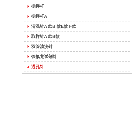
搅拌杆
搅拌杆A
清洗针A 款B 款E款 F款
取样针A 款B款
双管清洗针
铁氟龙试剂针
通孔针
联系方式：李小姐