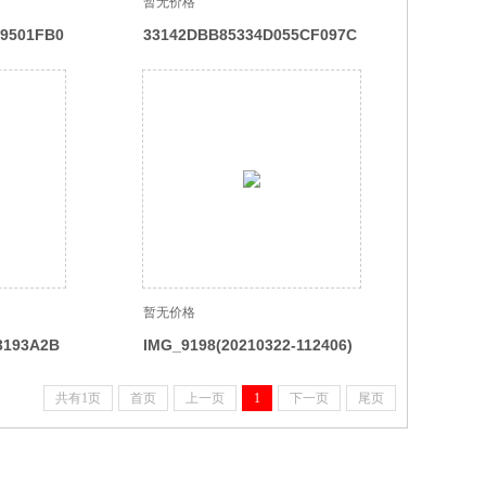
暂无价格
9501FB0
33142DBB85334D055CF097C
EF6F9A0FB
暂无价格
3193A2B
IMG_9198(20210322-112406)
共有1页
首页
上一页
1
下一页
尾页